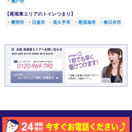
瀬戸市
【尾張東エリアのトイレつまり】
豊明市
日進市
長久手市
尾張旭市
春日井市
Copyright (C) studioz.tv/ All Rights Reserved.